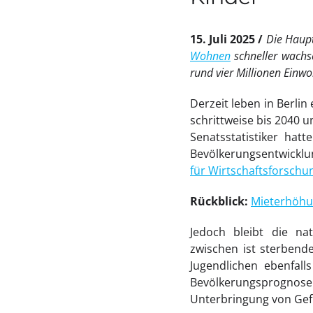
15. Juli 2025
Die Haupt
Wohnen
schneller wachs
rund vier Millionen Einw
Derzeit leben in Berli
schrittweise bis 2040 
Senatsstatistiker hat
Bevölkerungsentwicklu
für Wirtschaftsforschu
Rückblick:
Mieterhöhu
Jedoch bleibt die nat
zwischen ist sterben
Jugendlichen ebenfall
Bevölkerungsprognos
Unterbringung von Gefl