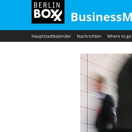
BusinessM
Hauptstadtkalender
Nachrichten
Where to go