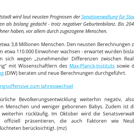
stadt wird laut neusten Prognosen der
Senatsverwaltung für Stad
en als bislang gedacht - trotz negativer Geburtenbilanz. Bis 20
ohner haben, vor allem durch zugezogene Menschen.
n etwa 3,8 Millionen Menschen. Den neusten Berechnungen z
um etwa 110.000 Einwohner wachsen - erwartet wurden bislang
ten sich wegen „zunehmender Differenzen zwischen Real
ng“ mit Wissenschaftlern des
Max-Planck-Instituts
sowie
ng
(DIW) beraten und neue Berechnungen durchgeführt.
ngsoffensive zum Jahreswechsel
ürliche Bevölkerungsentwicklung weiterhin negativ, al
den Menschen und weniger geborenen Babys. Zudem ist di
s weiterhin rückläufig. Im Oktober wird die Senatsverwal
e offiziell präsentieren, die auch Faktoren wie Neu
üchteten berücksichtigt. (mz)