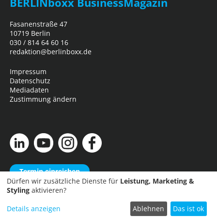
BERLINboxx BusinessMagazin
Fasanenstraße 47
10719 Berlin
030 / 814 64 60 16
redaktion@berlinboxx.de
Impressum
Datenschutz
Mediadaten
Zustimmung ändern
Termin einreichen
Dürfen wir zusätzliche Dienste für
Leistung, Marketing &
Styling
aktivieren?
Copyright © 2026
Business Network Marketing- und Verlagsgesellschaft
Details anzeigen
Ablehnen
Das ist ok
mbH