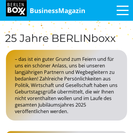
BusinessMagazin
25 Jahre BERLINboxx
– das ist ein guter Grund zum Feiern und für
uns ein schöner Anlass, uns bei unseren
langjährigen Partnern und Wegbegleitern zu
bedanken! Zahlreiche Persönlichkeiten aus
Politik, Wirtschaft und Gesellschaft haben uns
Geburtstagsgrüße übermittelt, die wir Ihnen
nicht vorenthalten wollen und im Laufe des
gesamten Jubiläumsjahres 2025
veröffentlichen werden.