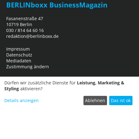
BERLINboxx BusinessMagazin
Fasanenstraße 47
10719 Berlin
030 / 814 64 60 16
redaktion@berlinboxx.de
Impressum
Datenschutz
Mediadaten
Zustimmung ändern
Dürfen wir zusätzliche Dienste für
Leistung, Marketing &
Styling
aktivieren?
Details anzeigen
Ablehnen
Das ist ok
Termin einreichen
Copyright © 2026
Business Network Marketing- und Verlagsgesellschaft
mbH