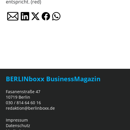
entspricht. (red)
BERLINboxx BusinessMagazin
Fasanenstraße 47
10719 Berlin
030 / 814 64 60 16
redaktion@berlinboxx.de
Impressum
Datenschutz