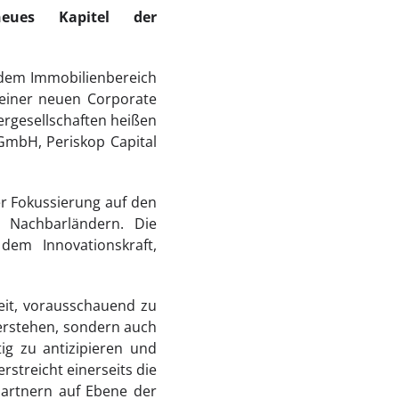
 neues Kapitel der
f dem Immobilienbereich
 einer neuen Corporate
ergesellschaften heißen
GmbH, Periskop Capital
rer Fokussierung auf den
 Nachbarländern. Die
dem Innovationskraft,
keit, vorausschauend zu
verstehen, sondern auch
g zu antizipieren und
rstreicht einerseits die
artnern auf Ebene der