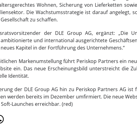
ltersgerechtes Wohnen, Sicherung von Lieferketten sowie
iensektor. Die Wachstumsstrategie ist darauf angelegt, s
 Gesellschaft zu schaffen.
htsratsvorsitzender der DLE Group AG, ergänzt: „Die Um
e ambitionierte und international ausgerichtete Geschäftsen
n neues Kapitel in der Fortführung des Unternehmens.“
tlichen Markenumstellung führt Periskop Partners ein ne
site ein. Das neue Erscheinungsbild unterstreicht die Zu
lle Identität.
erung der DLE Group AG hin zu Periskop Partners AG ist f
ften werden bereits im Dezember umfirmiert. Die neue Web
 Soft-Launches erreichbar. (red)