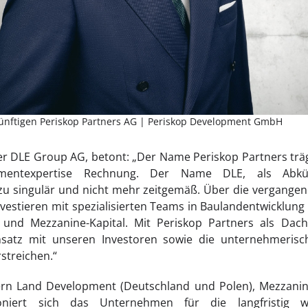
künftigen Periskop Partners AG | Periskop Development GmbH
er DLE Group AG, betont: „Der Name Periskop Partners trä
mentexpertise Rechnung. Der Name DLE, als Abkü
zu singulär und nicht mehr zeitgemäß. Über die vergangen
nvestieren mit spezialisierten Teams in Baulandentwicklung
ik und Mezzanine-Kapital. Mit Periskop Partners als Da
nsatz mit unseren Investoren sowie die unternehmerisc
streichen.“
ern Land Development (Deutschland und Polen), Mezzanine 
ioniert sich das Unternehmen für die langfristig w