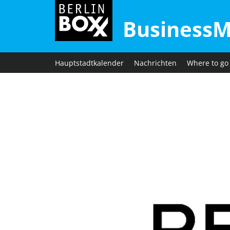
BusinessM
Hauptstadtkalender
Nachrichten
Where to go