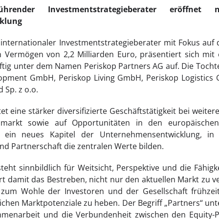
ührender Investmentstrategieberater eröffnet
klung
n internationaler Investmentstrategieberater mit Fokus au
 Vermögen von 2,2 Milliarden Euro, präsentiert sich mit
ünftig unter dem Namen Periskop Partners AG auf. Die Tocht
lopment GmbH, Periskop Living GmbH, Periskop Logistics 
 Sp. z o.o.
t eine stärker diversifizierte Geschäftstätigkeit bei weite
nmarkt sowie auf Opportunitäten in den europäischen
 ein neues Kapitel der Unternehmensentwicklung, in 
nd Partnerschaft die zentralen Werte bilden.
eht sinnbildlich für Weitsicht, Perspektive und die Fähig
ert damit das Bestreben, nicht nur den aktuellen Markt zu 
um Wohle der Investoren und der Gesellschaft frühzeiti
lichen Marktpotenziale zu heben. Der Begriff „Partners“ unte
mmenarbeit und die Verbundenheit zwischen den Equity-P