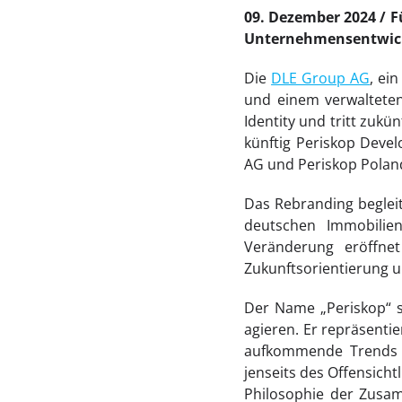
09. Dezember 2024
F
Unternehmensentwic
Die
DLE Group AG
, ei
und einem verwalteten
Identity und tritt zuk
künftig Periskop Deve
AG und Periskop Poland
Das Rebranding begleite
deutschen Immobilie
Veränderung eröffnet
Zukunftsorientierung u
Der Name „Periskop“ st
agieren. Er repräsenti
aufkommende Trends z
jenseits des Offensicht
Philosophie der Zusa