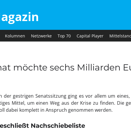
agazin
Kolumnen
Netzwerke
Top 70
Capital Player
Mittelstan
nat möchte sechs Milliarden E
In der gestrigen Senatssitzung ging es vor allem um eines, 
tiges Mittel, um einen Weg aus der Krise zu finden. Die 
 soll dabei komplett in Anspruch genommen werden.
eschließt Nachschiebeliste