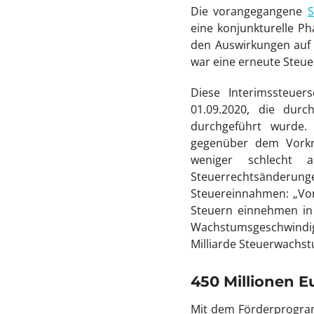
Die vorangegangene
S
eine konjunkturelle Ph
den Auswirkungen auf d
war eine erneute Steu
Diese Interimssteuer
01.09.2020, die dur
durchgeführt wurde. 
gegenüber dem Vorkri
weniger schlecht 
Steuerrechtsänderung
Steuereinnahmen: „Von
Steuern einnehmen in 
Wachstumsgeschwindig
Milliarde Steuerwachst
450 Millionen E
Mit dem Förderprogramm