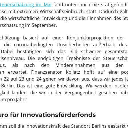
teuerschätzung im Mai
fand unter noch nie stattgefund
ase mit extremen Wirtschaftseinbruch, statt. Dadurch gal
ie wirtschaftliche Entwicklung und die Einnahmen des Sta
erschätzung im September.
schätzung basiert auf einer Konjunkturprojektion de
ch die corona-bedingten Unsicherheiten außerhalb de
Dabei bestätigten sich das Bild schwerer gesamtstaat
senniveau. Die endgültigen Ergebnisse der Steuerschätz
aus, als nach den Mindereinnahmen aus den ko
en erwartet. Finanzsenator Kollatz hofft auf eine pos
 22 auf 23 und 24 gehen wir davon aus, dass wir jedes Ja
Berlin. Das ist eine gute Entwicklung. Wir werden insofe
keit landen, die wir in der Vergangenheit gesehen hab
um pro Jahr."
uro für Innovationsförderfonds
 soll die Innovationskraft des Standort Berlins gestärkt 