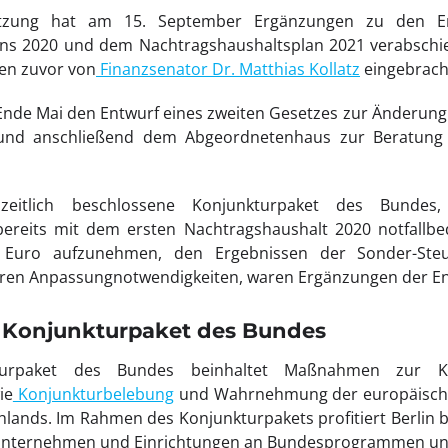
sitzung hat am 15. September Ergänzungen zu den E
ns 2020 und dem Nachtragshaushaltsplan 2021 verabschie
en zuvor von
Finanzsenator Dr. Matthias Kollatz
eingebrach
Ende Mai den Entwurf eines zweiten Gesetzes zur Änderung
und anschließend dem Abgeordnetenhaus zur Beratung
zeitlich beschlossene Konjunkturpaket des Bundes
reits mit dem ersten Nachtragshaushalt 2020 notfallbe
n Euro aufzunehmen, den Ergebnissen der Sonder-Ste
ren Anpassungnotwendigkeiten, waren Ergänzungen der En
Konjunkturpaket des Bundes
turpaket des Bundes beinhaltet Maßnahmen zur Kri
ie
Konjunkturbelebung
und Wahrnehmung der europäische
ands. Im Rahmen des Konjunkturpakets profitiert Berlin b
r Unternehmen und Einrichtungen an Bundesprogrammen un