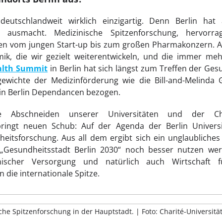
deutschlandweit wirklich einzigartig. Denn Berlin hat
e ausmacht. Medizinische Spitzenforschung, hervorra
n vom jungen Start-up bis zum großen Pharmakonzern. Aus 
ik, die wir gezielt weiterentwickeln, und die immer me
alth Summit
in Berlin hat sich längst zum Treffen der Ges
gewichte der Medizinförderung wie die Bill-and-Melinda 
in Berlin Dependancen bezogen.
e Abschneiden unserer Universitäten und der C
ringt neuen Schub: Auf der Agenda der Berlin Universi
itsforschung. Aus all dem ergibt sich ein unglaubliches 
 „Gesundheitsstadt Berlin 2030“ noch besser nutzen we
inischer Versorgung und natürlich auch Wirtschaft f
 die internationale Spitze.
che Spitzenforschung in der Hauptstadt. | Foto: Charité-Universitä