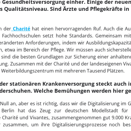
 Gesundheitsversorgung einher. Einige der neue
 Qualitätsniveau. Sind Ärzte und Pflegekräfte in 
n der
Charité
hat einen hervorragenden Ruf. Auch die Au
n Fachhochschulen setzt hohe Standards. Gemeinsam mit 
 veränderten Anforderungen, indem wir Ausbildungskapazi
, etwa im Bereich der Pflege. Wir müssen auch sicherstelle
 sind die besten Grundlagen zur Sicherung einer anhalten
ng. Zusammen mit der Charité und der landeseigenen Vivan
Weiterbildungszentrum mit mehreren Tausend Plätzen.
 der stationären Krankenversorgung steckt auch i
inderschuhen. Welche Bemühungen werden hier g
 Null an, aber es ist richtig, dass wir die Digitalisierung i
. Berlin hat das Zeug zur deutschen Modellstadt für d
 Charité und Vivantes, zusammengenommen gut 9.000 Kra
er zusammen, um ihre Digitalisierungsprozesse noch be