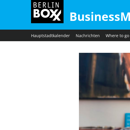
BusinessM
Hauptstadtkalender
Nachrichten
Where to go