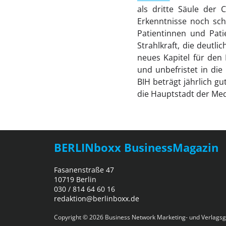
als dritte Säule der 
Erkenntnisse noch sch
Patientinnen und Pati
Strahlkraft, die deutl
neues Kapitel für den 
und unbefristet in die
BIH beträgt jährlich gu
die Hauptstadt der Med
BERLINboxx BusinessMagazin
Fasanenstraße 47
10719 Berlin
030 / 814 64 60 16
redaktion@berlinboxx.de
Copyright © 2026
Business Network Marketing- und Verlagsg