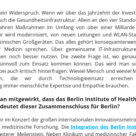
 kein Widerspruch. Wenn wir über das Jahrzehnt der Inves
auch die Gesundheitsinfrastruktur. Allein an den vier Stand
Jahren Maßnahmen im Umfang von über einer Milliarde
tur wird modernisiert, von neuen Leitungen und WLAN-Sta
izinischen Großgeräten. Das alles gehört konsequenterwei
der Medizin sprechen. Über gemeinsame IT-Infrastruktur
ien noch besser nutzen. Die zweite Frage ist, wo gena
n sinnvoll zum Einsatz kommen können. Das wird man si
i auch kritisch hinterfragen: Wieviel Mensch und wieviel M
gen, die wir durch Technologieeinsatz erreiche
 immer menschliche Expertise und Empathie brauchen.
an mitgewirkt, dass das Berlin Institute of Health
bedeutet dieser Zusammenschluss für Berlin?
hr im Konzert der großen internationalen Innovationsmetrop
 medizinische Forschung. Die
Integration des Berlin Inst
weiterer Meilenstein. Neben Klinikum und medizinischer Fa