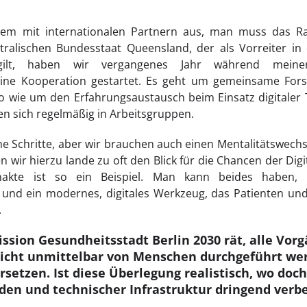
em mit internationalen Partnern aus, man muss das R
ralischen Bundesstaat Queensland, der als Vorreiter in d
gilt, haben wir vergangenes Jahr während meiner 
eine Kooperation gestartet. Es geht um gemeinsame For
so wie um den Erfahrungsaustausch beim Einsatz digitaler
en sich regelmäßig in Arbeitsgruppen.
he Schritte, aber wir brauchen auch einen Mentalitätswechs
 wir hierzu lande zu oft den Blick für die Chancen der Digit
enakte ist so ein Beispiel. Man kann beides haben,
und ein modernes, digitales Werkzeug, das Patienten un
.
sion Gesundheitsstadt Berlin 2030 rät, alle Vor
nicht unmittelbar von Menschen durchgeführt we
ersetzen. Ist diese Überlegung realistisch, wo doc
en und technischer Infrastruktur dringend verb