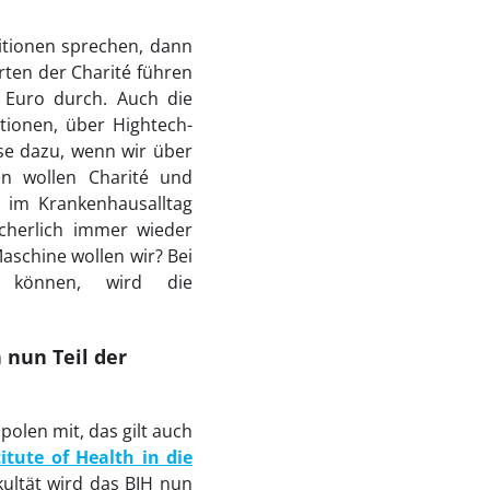
titionen sprechen, dann
orten der Charité führen
 Euro durch. Auch die
tionen, über Hightech-
se dazu, wenn wir über
en wollen Charité und
u im Krankenhausalltag
cherlich immer wieder
aschine wollen wir? Bei
n können, wird die
 nun Teil der
olen mit, das gilt auch
itute of Health in die
kultät wird das BIH nun