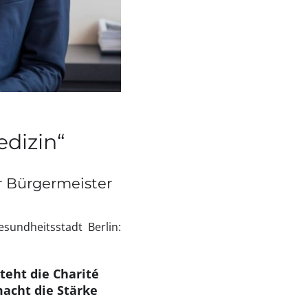
edizin“
r Bürgermeister
sundheitsstadt Berlin:
teht die Charité
macht die Stärke