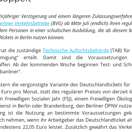
rjähriger Verzögerung und einem längeren Zulassungsverfahre
erliner Verkehrsbetriebe
(BVG) ab Mitte Juli (endlich) ihren reg
llem Personen in einer schulischen Ausbildung, die ab diesem M
tickets in Berlin nutzen können.
 hat die zuständige
Technische Aufsichtsbehörde
(TAB) für
ehmigung“ erteilt. Damit sind die Voraussetzungen
haffen. Ab der kommenden Woche beginnen Test- und Sch
banliner“.
tern die vergünstigte Variante des Deutschlandtickets für
0 Euro pro Monat, statt des regulären Preises von derzeit 
Freiwilligen Sozialen Jahr (FSJ), einem Freiwilligen Ökolog
ienst in Berlin oder Brandenburg, den Berliner ÖPNV nutze
ung ist die Nutzung an bestimmte Voraussetzungen gek
h nehmen, wenn ihr Arbeitgeber das Deutschlandticket als
ndestens 22,05 Euro leistet. Zusätzlich gewährt das Ver