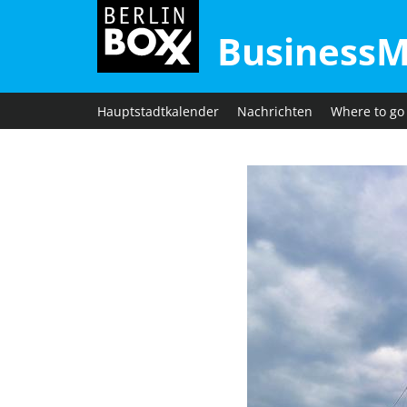
BusinessM
Hauptstadtkalender
Nachrichten
Where to go