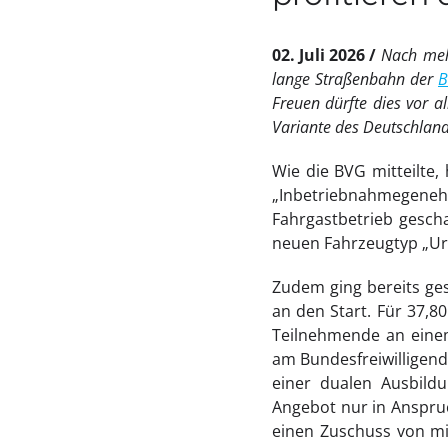
02. Juli 2026
Nach meh
lange Straßenbahn der
B
Freuen dürfte dies vor a
Variante des Deutschland
Wie die BVG mitteilte,
„Inbetriebnahmegen
Fahrgastbetrieb gesc
neuen Fahrzeugtyp „Ur
Zudem ging bereits ges
an den Start. Für 37,8
Teilnehmende an einem 
am Bundesfreiwilligend
einer dualen Ausbild
Angebot nur in Anspruc
einen Zuschuss von mi