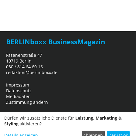
BERLINboxx BusinessMagazin
Fasanenstraße 47
10719 Berlin
030 / 814 64 60 16
redaktion@berlinboxx.de
Impressum
Datenschutz
Mediadaten
Zustimmung ändern
Dürfen wir zusätzliche Dienste für
Leistung, Marketing &
Styling
aktivieren?
Details anzeigen
Ablehnen
Das ist ok