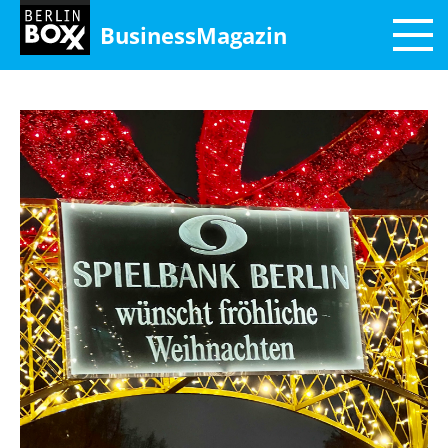
BusinessMagazin