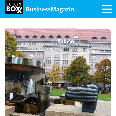
BusinessMagazin