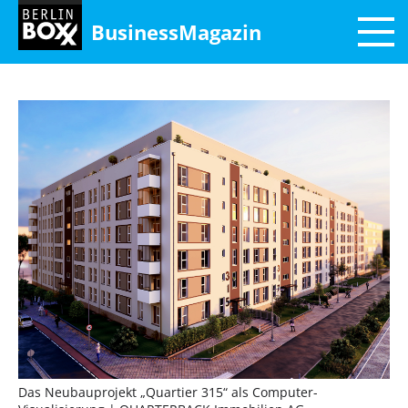
BusinessMagazin
Das Neubauprojekt „Quartier 315“ als Computer-