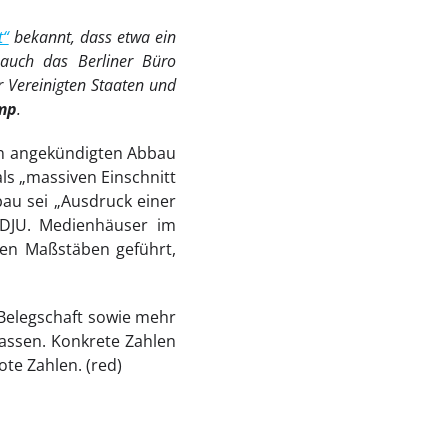
t“
bekannt, dass etwa ein
s auch das Berliner Büro
 Vereinigten Staaten und
mp
.
en angekündigten Abbau
als „massiven Einschnitt
bbau sei „Ausdruck einer
 DJU. Medienhäuser im
hen Maßstäben geführt,
Belegschaft sowie mehr
lassen. Konkrete Zahlen
ote Zahlen. (red)