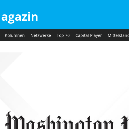
agazin
Kolumnen
Netzwerke
Top 70
Capital Player
Mittelstan