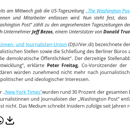
eits am Mittwoch gab die US-Tageszeitung
„The Washington Pos
erinnen und Mitarbeiter entlassen wird. Nun steht fest, das
Washington Post“ zählt zu den angesehensten Tageszeitungen der
ech-Unternehmer
Jeff Bezos
, einem Unterstützer von
Donald Tru
tinnen- und Journalisten-Union
(DJU/Ver.di) bezeichnete d
listischen Stellen sowie die Schließung des Berliner Büros 
die demokratische Öffentlichkeit“. Der derzeitige Stellena
ntwicklung“, erklärte
Peter Freitag
, Co-Vorsitzender der
ardären würden zunehmend nicht mehr nach journalistisc
olitischer und ideologischer Interessen.
er
„New York Times“
wurden rund 30 Prozent der gesamten 
ournalistinnen und Journalisten der „Washington Post“ ent
st nicht. Das Medium schreibt Insidern zufolge seit Jahren r