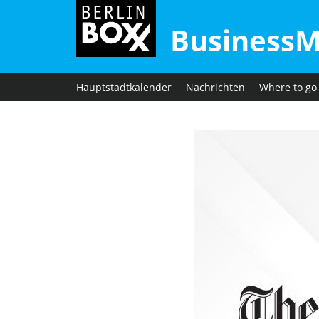
BusinessM
Hauptstadtkalender
Nachrichten
Where to go