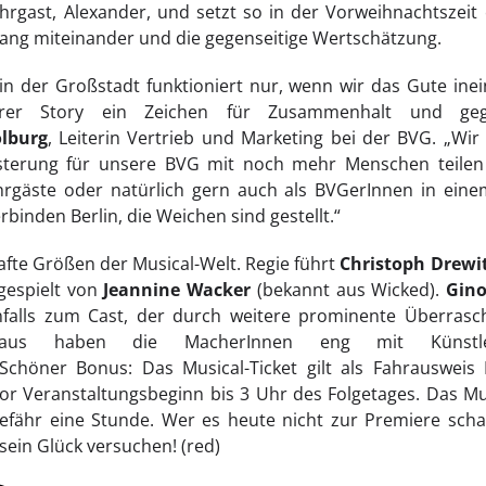
gast, Alexander, und setzt so in der Vorweihnachtszeit e
ang miteinander und die gegenseitige Wertschätzung.
 der Großstadt funktioniert nur, wenn wir das Gute ine
rer Story ein Zeichen für Zusammenhalt und gegen
olburg
, Leiterin Vertrieb und Marketing bei der BVG. „Wir
isterung für unsere BVG mit noch mehr Menschen teilen 
hrgäste oder natürlich gern auch als BVGerInnen in einem
verbinden Berlin, die Weichen sind gestellt.“
fte Größen der Musical-Welt. Regie führt
Christoph Drewi
 gespielt von
Jeannine Wacker
(bekannt aus Wicked).
Gin
falls zum Cast, der durch weitere prominente Überrasc
naus haben die MacherInnen eng mit Künstle
chöner Bonus: Das Musical-Ticket gilt als Fahrausweis
or Veranstaltungsbeginn bis 3 Uhr des Folgetages. Das Mu
fähr eine Stunde. Wer es heute nicht zur Premiere scha
 sein Glück versuchen! (red)