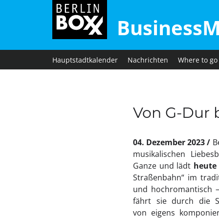
BusinessM
Hauptstadtkalender
Nachrichten
Where to go
Von G-Dur 
04. Dezember 2023
B
musikalischen Liebes
Ganze und lädt
heute
Straßenbahn“ im tradit
und hochromantisch – 
fährt sie durch die 
von eigens komponier