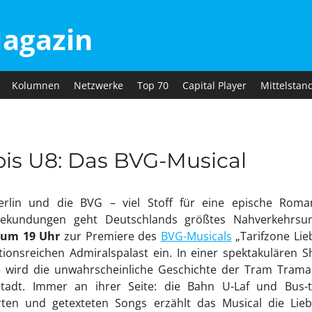
agazin
Kolumnen
Netzwerke
Top 70
Capital Player
Mittelstan
bis U8: Das BVG-Musical
erlin und die BVG – viel Stoff für eine epische Roma
bekundungen geht Deutschlands größtes Nahverkehrsu
 um 19 Uhr
zur Premiere des
BVG-Musicals
„Tarifzone Lie
ionsreichen Admiralspalast ein. In einer spektakulären S
wird die unwahrscheinliche Geschichte der Tram Tramar
Stadt. Immer an ihrer Seite: die Bahn U-Laf und Bus-ta
ten und getexteten Songs erzählt das Musical die Lieb