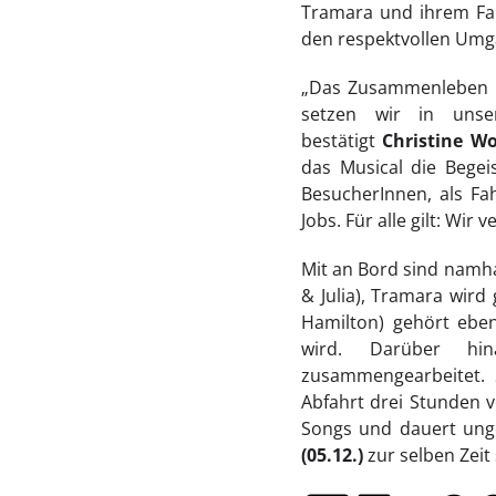
Tramara und ihrem Fahr
den respektvollen Umg
„Das Zusammenleben in
setzen wir in unse
bestätigt
Christine W
das Musical die Bege
BesucherInnen, als Fa
Jobs. Für alle gilt: Wir 
Mit an Bord sind namha
& Julia), Tramara wird
Hamilton) gehört eben
wird. Darüber hi
zusammengearbeitet. S
Abfahrt drei Stunden v
Songs und dauert unge
(05.12.)
zur selben Zeit