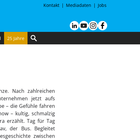
Kontakt
Mediadaten
Jobs
d
25 Jahre
nze. Nach zahlreichen
nternehmen jetzt aufs
be – die Gefühle fahren
how – kultig, schmalzig
a erzählt. Tag für Tag
v, der Bus. Begleitet
esgeschichte zwischen