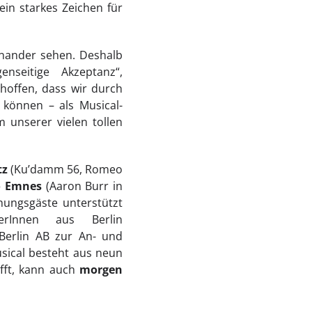
in starkes Zeichen für
inander sehen. Deshalb
seitige Akzeptanz“,
 hoffen, dass wir durch
können – als Musical-
 unserer vielen tollen
tz
(Ku’damm 56, Romeo
o Emnes
(Aaron Burr in
hungsgäste unterstützt
rInnen aus Berlin
 Berlin AB zur An- und
sical besteht aus neun
fft, kann auch
morgen