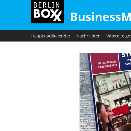
BusinessM
Hauptstadtkalender
Nachrichten
Where to go