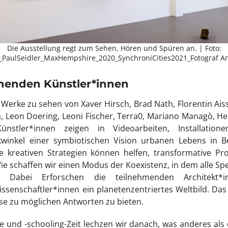
Die Ausstellung regt zum Sehen, Hören und Spüren an. | Foto:
g_PaulSeidler_MaxHempshire_2020_SynchroniCities2021_Fotograf A
ehenden Künstler*innen
Werke zu sehen von Xaver Hirsch, Brad Nath, Florentin Aissli
la, Leon Doering, Leoni Fischer, Terra0, Mariano Managò, H
Künstler*innen zeigen in Videoarbeiten, Installatio
ckwinkel einer symbiotischen Vision urbanen Lebens in Be
e kreativen Strategien können helfen, transformative 
e schaffen wir einen Modus der Koexistenz, in dem alle Spez
? Dabei Erforschen die teilnehmenden Architekt*in
senschaftler*innen ein planetenzentriertes Weltbild. Das Z
ise zu möglichen Antworten zu bieten.
e und -schooling-Zeit lechzen wir danach, was anderes als