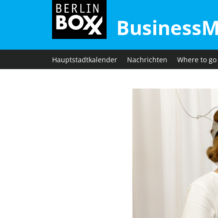
BusinessM
Hauptstadtkalender
Nachrichten
Where to go