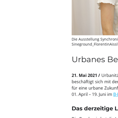
Die Ausstellung SynchroniC
Sineground_FlorentinAiss
Urbanes Ber
21. Mai 2021
Urbanit
beschäftigt sich mit de
für eine urbane Zukunf
01. April – 19. Juni im
B-
Das derzeitige 