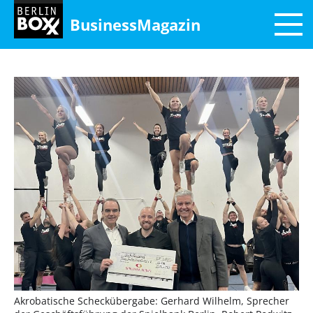
BusinessMagazin
Akrobatische Scheckübergabe: Gerhard Wilhelm, Sprecher