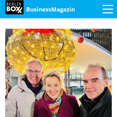
BusinessMagazin