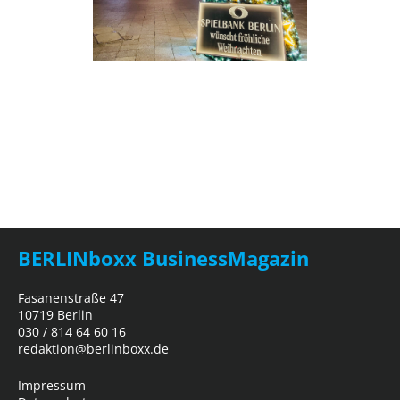
BERLINboxx BusinessMagazin
Fasanenstraße 47
10719 Berlin
030 / 814 64 60 16
redaktion@berlinboxx.de
Impressum