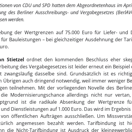
tionen von CDU und SPD hatten dem Abgeordnetenhaus im April
ung des Berliner Ausschreibungs- und Vergabegesetzes (BerlAV
ssen werden.
ebung der Wertgrenzen auf 75.000 Euro für Liefer- und D
 für Bauleistungen – bei gleichzeitiger Ausdehnung der Tari
Euro.
an Stietzel
ordnet den kommenden Beschluss eher skept
beitung des Vergabegesetzes ist leider erneut ein Beispiel
 zwangsläufig dasselbe sind. Grundsätzlich ist es richti
im Übrigen auch dringend notwendig, weil immer weniger B
gen teilnehmen. Mit der vorliegenden Novelle des Berlin
die Modernisierungschance allerdings nicht nur vertan,
uptgrund ist die radikale Absenkung der Wertgrenze 
- und Dienstleistungen auf 1.000 Euro. Das wird im Ergebnis
von öffentlichen Aufträgen ausschließen. Um Missverst
ürlich angemessen bezahlt werden. Tarifbindung ist hie
n die Nicht-Tarifbindung ist Ausdruck der kleingewerbli