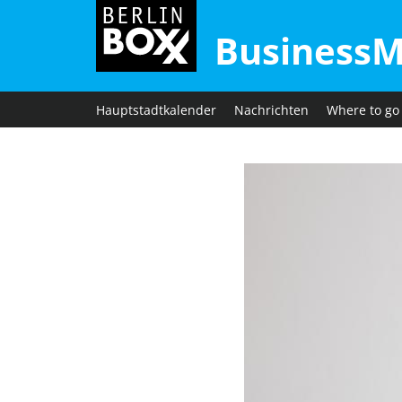
BusinessM
Hauptstadtkalender
Nachrichten
Where to go