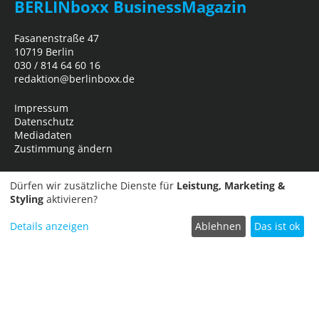
BERLINboxx BusinessMagazin
Fasanenstraße 47
10719 Berlin
030 / 814 64 60 16
redaktion@berlinboxx.de
Impressum
Datenschutz
Mediadaten
Zustimmung ändern
Dürfen wir zusätzliche Dienste für
Leistung, Marketing &
Styling
aktivieren?
Details anzeigen
Ablehnen
Das ist ok
Termin einreichen
Copyright © 2026
Business Network Marketing- und Verlagsgesellschaft
mbH