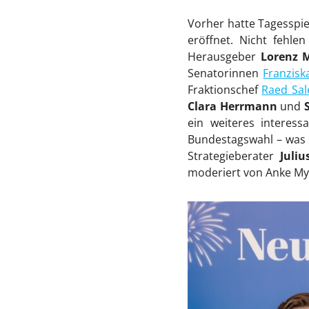
Vorher hatte Tagesspi
eröffnet. Nicht fehle
Herausgeber
Lorenz 
Senatorinnen
Franzisk
Fraktionschef
Raed Sal
Clara Herrmann
und
ein weiteres interes
Bundestagswahl – was 
Strategieberater
Juli
moderiert von Anke My