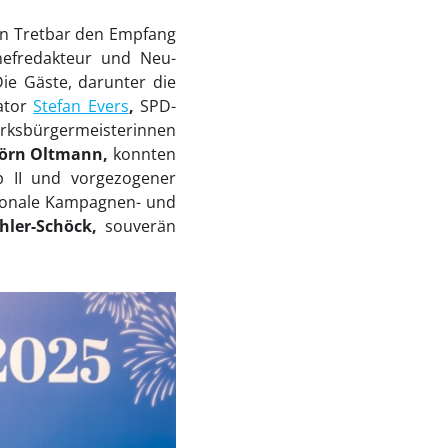
n Tretbar den Empfang
Chefredakteur und Neu-
Die Gäste, darunter die
ator
Stefan Evers
,
SPD-
irksbürgermeisterinnen
Jörn Oltmann,
konnten
p II und vorgezogener
tionale Kampagnen- und
ler-Schöck,
souverän