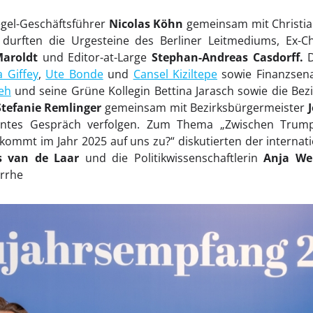
egel-Geschäftsführer
Nicolas Köhn
gemeinsam mit Christia
n durften die Urgesteine des Berliner Leitmediums, Ex-
Maroldt
und Editor-at-Large
Stephan-Andreas Casdorff.
a Giffey
,
Ute Bonde
und
Cansel Kiziltepe
sowie Finanzsen
eh
und seine Grüne Kollegin Bettina Jarasch sowie die Bez
Stefanie Remlinger
gemeinsam mit Bezirksbürgermeister
santes Gespräch verfolgen. Zum Thema „Zwischen Trum
kommt im Jahr 2025 auf uns zu?“ diskutierten der interna
us van de Laar
und die Politikwissenschaftlerin
Anja Weh
rrhe