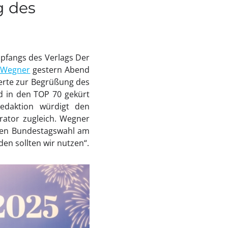
g des
mpfangs des Verlags Der
 Wegner
gestern Abend
ierte zur Begrüßung des
d in den TOP 70 gekürt
edaktion würdigt den
erator zugleich. Wegner
nden Bundestagswahl am
en sollten wir nutzen“.