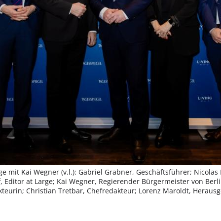
e mit Kai Wegner (v.l.): Gabriel Grabner, Geschäftsführer; Nicolas
 Editor at Large; Kai Wegner, Regierender Bürgermeister von Berl
kteurin; Christian Tretbar, Chefredakteur; Lorenz Maroldt, Heraus