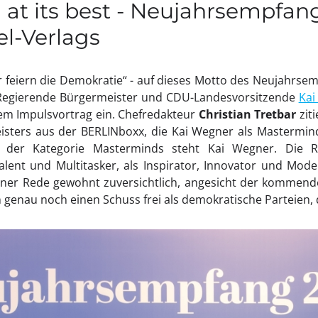
at its best - Neujahrsempfan
l-Verlags
r feiern die Demokratie“ - auf dieses Motto des Neujahrse
 Regierende Bürgermeister und CDU-Landesvorsitzende
Kai
em Impulsvortrag ein. Chefredakteur
Christian Tretbar
zit
sters aus der BERLINboxx, die Kai Wegner als Mastermin
n der Kategorie Masterminds steht Kai Wegner. Die R
alent und Multitasker, als Inspirator, Innovator und Mod
 seiner Rede gewohnt zuversichtlich, angesicht der komme
 genau noch einen Schuss frei als demokratische Parteien, d