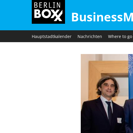
BusinessM
Hauptstadtkalender
Nachrichten
Where to go