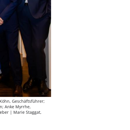
 Köhn, Geschäftsführer;
in; Anke Myrrhe,
geber
| Marie Staggat,