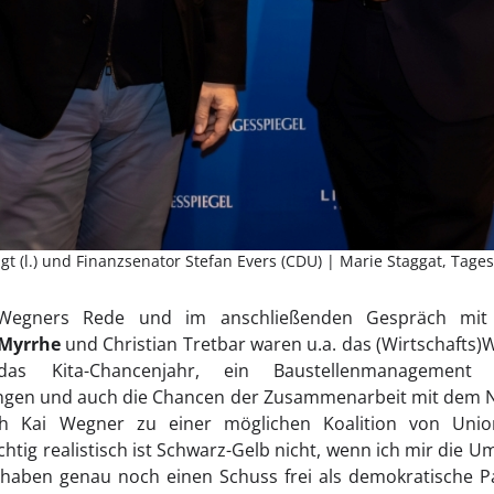
gt (l.) und Finanzsenator Stefan Evers (CDU) | Marie Staggat, Tage
egners Rede und im anschließenden Gespräch mit d
Myrrhe
und Christian Tretbar waren u.a. das (Wirtschafts)
 das Kita-Chancenjahr, ein Baustellenmanagemen
ungen und auch die Chancen der Zusammenarbeit mit dem 
ich Kai Wegner zu einer möglichen Koalition von Un
chtig realistisch ist Schwarz-Gelb nicht, wenn ich mir die 
haben genau noch einen Schuss frei als demokratische Par