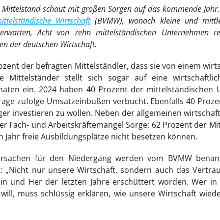
r Mittelstand schaut mit großen Sorgen auf das kommende Jahr
ttelständische Wirtschaft
(BVMW), wonach kleine und mittle
rt erwarten, Acht von zehn mittelständischen Unternehmen
n der deutschen Wirtschaft.
ozent der befragten Mittelständler, dass sie von einem wir
e Mittelständer stellt sich sogar auf eine wirtschaftl
ten ein. 2024 haben 40 Prozent der mittelständischen
ge zufolge Umsatzeinbußen verbucht. Ebenfalls 40 Proze
ger investieren zu wollen. Neben der allgemeinen wirtscha
der Fach- und Arbeitskräftemangel Sorge: 62 Prozent der Mit
Jahr freie Ausbildungsplätze nicht besetzen können.
Ursachen für den Niedergang werden vom BVMW bena
: „Nicht nur unsere Wirtschaft, sondern auch das Vertra
in und Her der letzten Jahre erschüttert worden. Wer in 
will, muss schlüssig erklären, wie unsere Wirtschaft wi