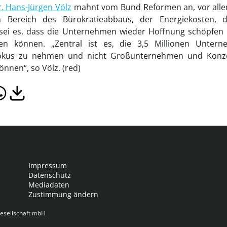
. Hans-Jürgen Völz
mahnt vom Bund Reformen an, vor allem
im Bereich des Bürokratieabbaus, der Energiekosten, 
iel sei es, dass die Unternehmen wieder Hoffnung schöpfe
ren können. „Zentral ist es, die 3,5 Millionen Unte
Fokus zu nehmen und nicht Großunternehmen und Konzer
nnen“, so Völz. (red)
Impressum
Datenschutz
Mediadaten
Zustimmung ändern
esellschaft mbH