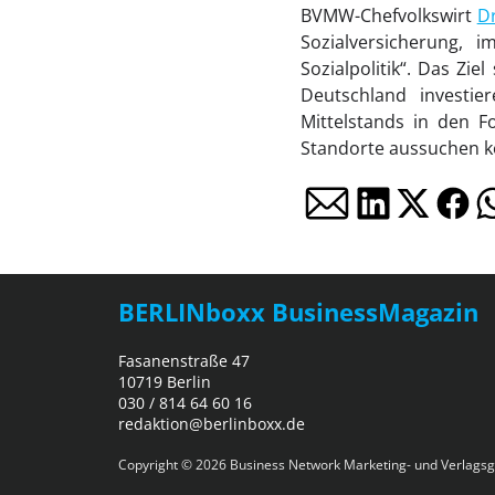
BVMW-Chefvolkswirt
Dr
Sozialversicherung, 
Sozialpolitik“. Das Z
Deutschland investie
Mittelstands in den 
Standorte aussuchen kö
BERLINboxx BusinessMagazin
Fasanenstraße 47
10719 Berlin
030 / 814 64 60 16
redaktion@berlinboxx.de
Copyright © 2026
Business Network Marketing- und Verlagsg