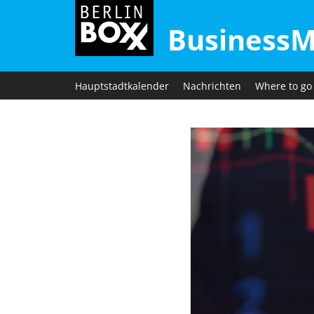
BusinessM
Hauptstadtkalender
Nachrichten
Where to go