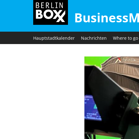
BusinessM
Hauptstadtkalender
Nachrichten
Where to go