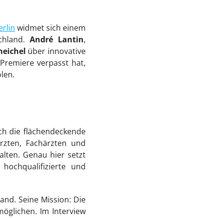
erlin
widmet sich einem
schland.
André Lantin
,
eichel
über innovative
Premiere verpasst hat,
len.
ch die flächendeckende
ärzten, Fachärzten und
lten. Genau hier setzt
hochqualifizierte und
nd. Seine Mission: Die
öglichen. Im Interview