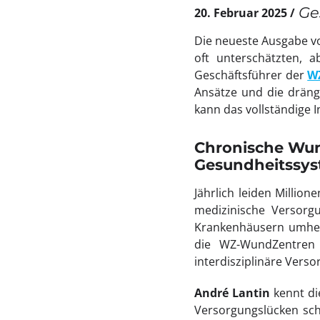
Ge
20. Februar 2025
Die neueste Ausgabe 
oft unterschätzten, 
Geschäftsführer der
W
Ansätze und die dräng
kann das vollständige I
Chronische Wun
Gesundheitssy
Jährlich leiden Milli
medizinische Versorgu
Krankenhäusern umher,
die WZ-WundZentren G
interdisziplinäre Vers
André Lantin
kennt di
Versorgungslücken schl