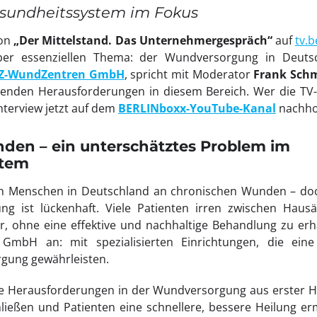
sundheitssystem im Fokus
von
„Der Mittelstand. Das Unternehmergespräch“
auf
tv.b
aber essenziellen Thema: der Wundversorgung in Deut
Z-WundZentren GmbH
, spricht mit Moderator
Frank Schm
enden Herausforderungen in diesem Bereich. Wer die TV-
nterview jetzt auf dem
BERLINboxx-YouTube-Kanal
nachho
den – ein unterschätztes Problem im
stem
onen Menschen in Deutschland an chronischen Wunden – do
ng ist lückenhaft. Viele Patienten irren zwischen Haus
 ohne eine effektive und nachhaltige Behandlung zu erha
mbH an: mit spezialisierten Einrichtungen, die eine 
orgung gewährleisten.
e Herausforderungen in der Wundversorgung aus erster Ha
ießen und Patienten eine schnellere, bessere Heilung erm