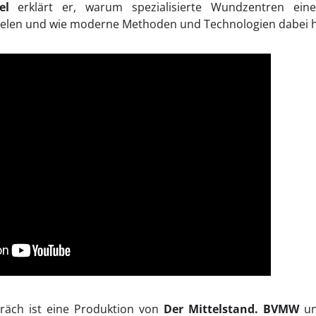
el
erklärt er, warum spezialisierte Wundzentren eine
elen und wie moderne Methoden und Technologien dabei h
äch ist eine Produktion von
Der Mittelstand. BVMW
un