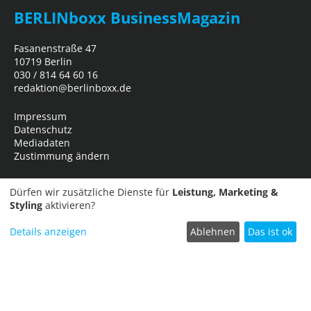
BERLINboxx BusinessMagazin
Fasanenstraße 47
10719 Berlin
030 / 814 64 60 16
redaktion@berlinboxx.de
Impressum
Datenschutz
Mediadaten
Zustimmung ändern
Dürfen wir zusätzliche Dienste für
Leistung, Marketing &
Styling
aktivieren?
Details anzeigen
Ablehnen
Das ist ok
Termin einreichen
Copyright © 2026
Business Network Marketing- und Verlagsgesellschaft