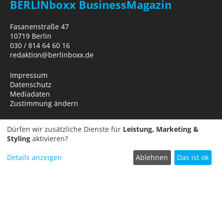
BERLINboxx BusinessMagazin
Fasanenstraße 47
10719 Berlin
030 / 814 64 60 16
redaktion@berlinboxx.de
Impressum
Datenschutz
Mediadaten
Zustimmung ändern
Dürfen wir zusätzliche Dienste für
Leistung, Marketing &
Styling
aktivieren?
Details anzeigen
Ablehnen
Das ist ok
Termin einreichen
Copyright © 2026
Business Network Marketing- und Verlagsgesellschaft
mbH