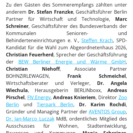
Zu den Gästen des Sommerempfangs zählten unter
anderem
Dr. Stefan Franzke
, Geschäftsführer Berlin
Partner für Wirtschaft und Technologie,
Marc
Schreiner
, Geschäftsführer des Bundesverbands der
Kommunalen Senioren- und
Behinderteneinrichtungen e. V.,
Steffen Krach
, SPD-
Kandidat für die Wahl zum Abgeordnetenhaus 2026,
Christian Feuerherd
, Sprecher der Geschäftsführung
der
BEW Berliner Energie und Wärme GmbH
,
Christian Niehoff
, Associate Partner
BOHNZIRLEWAGEN,
Frank Schmeichel
,
Wirtschaftsberater und Verleger,
Dr. Angela
Wiechula
, Herausgeberin BERLINboxx,
Andreas
Pirschel
,
FIV.Energy
,
Andreas Knieriem
, Direktor
Zoo
Berlin
und
Tierpark Berlin
,
Dr. Karim Rochdi
,
Gründer und Managing Partner der
AVENTOS Group
,
Dr. Jan-Marco Luczak
MdB, ordentliches Mitglied des
Ausschusses für Wohnen, Stadtentwicklung,
Bauwesen und Kommunen,
Manja Schreiner
,