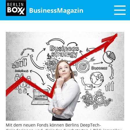
BusinessMagazin
Mit dem neuen Fonds können Berlins DeepTech-