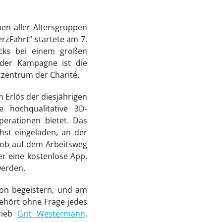
en aller Altersgruppen
erzFahrt“ startete am 7.
ecks bei einem großen
 der Kampagne ist die
zzentrum der Charité.
m Erlös der diesjährigen
e hochqualitative 3D-
perationen bietet. Das
chst eingeladen, an der
, ob auf dem Arbeitsweg
ber eine kostenlose App,
werden.
ion begeistern, und am
ehört ohne Frage jedes
hrieb
Grit Westermann
,