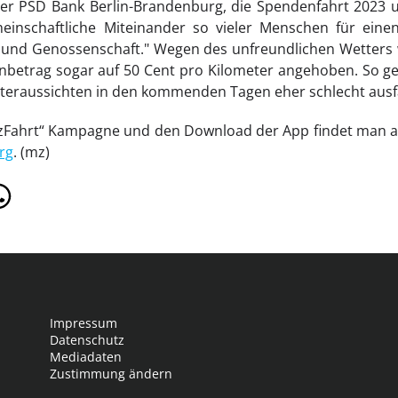
r PSD Bank Berlin-Brandenburg, die Spendenfahrt 2023 und
einschaftliche Miteinander so vieler Menschen für eine
 und Genossenschaft." Wegen des unfreundlichen Wetters 
betrag sogar auf 50 Cent pro Kilometer angehoben. So ges
tteraussichten in den kommenden Tagen eher schlecht ausf
erzFahrt“ Kampagne und den Download der App findet man a
rg
. (mz)
Impressum
Datenschutz
Mediadaten
Zustimmung ändern