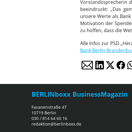
Vorstandssprecherin de
beeindruckt: „Das gem
unsere Werte als Bank
Motivation der Spenden
zu hoffen, dass die We
Alle Infos zur PSD „H
Bank Berlin-Brandenbu
BERLINboxx BusinessMagazin
Fasanenstraße 47
10719 Berlin
030 / 814 64 60 16
redaktion@berlinboxx.de