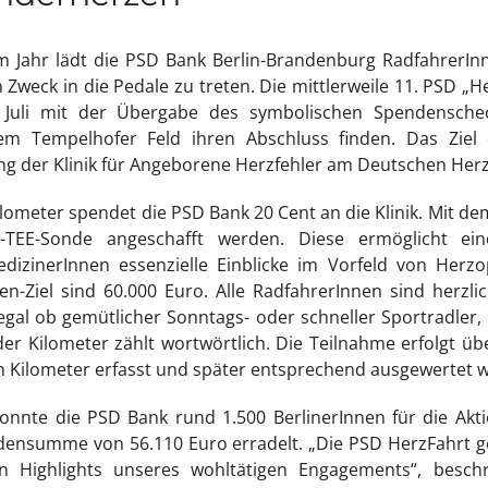
m Jahr lädt die PSD Bank Berlin-Brandenburg RadfahrerInn
 Zweck in die Pedale zu treten. Die mittlerweile 11. PSD „H
 Juli mit der Übergabe des symbolischen Spendensch
em Tempelhofer Feld ihren Abschluss finden. Das Ziel
ung der Klinik für Angeborene Herzfehler am Deutschen Her
lometer spendet die PSD Bank 20 Cent an die Klinik. Mit de
i-TEE-Sonde angeschafft werden. Diese ermöglicht ein
edizinerInnen essenzielle Einblicke im Vorfeld von Herzo
n-Ziel sind 60.000 Euro. Alle RadfahrerInnen sind herzli
egal ob gemütlicher Sonntags- oder schneller Sportradler
eder Kilometer zählt wortwörtlich. Die Teilnahme erfolgt ü
n Kilometer erfasst und später entsprechend ausgewertet 
onnte die PSD Bank rund 1.500 BerlinerInnen für die Akt
ensumme von 56.110 Euro erradelt. „Die PSD HerzFahrt g
n Highlights unseres wohltätigen Engagements“, besc