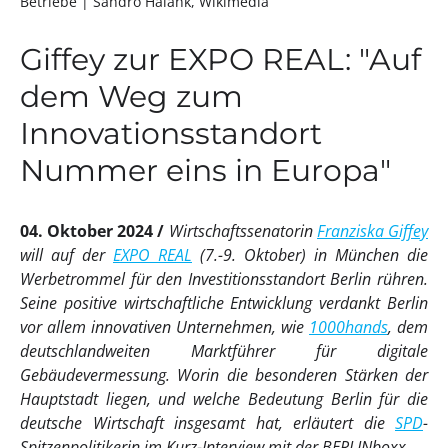
Betriebe
| Sandro Halank, Wikimedia
Giffey zur EXPO REAL: "Auf
dem Weg zum
Innovationsstandort
Nummer eins in Europa"
04. Oktober 2024
Wirtschaftssenatorin
Franziska Giffey
will auf der
EXPO REAL
(7.-9. Oktober) in München die
Werbetrommel für den Investitionsstandort Berlin rühren.
Seine positive wirtschaftliche Entwicklung verdankt Berlin
vor allem innovativen Unternehmen, wie
1000hands
, dem
deutschlandweiten Marktführer für digitale
Gebäudevermessung. Worin die besonderen Stärken der
Hauptstadt liegen, und welche Bedeutung Berlin für die
deutsche Wirtschaft insgesamt hat, erläutert die
SPD
-
Spitzenpolitikerin im Kurz-Interview mit der BERLINboxx.