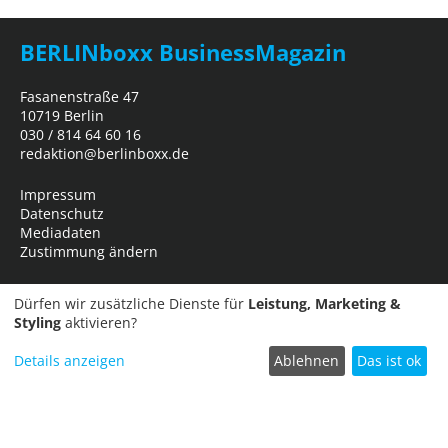
BERLINboxx BusinessMagazin
Fasanenstraße 47
10719 Berlin
030 / 814 64 60 16
redaktion@berlinboxx.de
Impressum
Datenschutz
Mediadaten
Zustimmung ändern
Dürfen wir zusätzliche Dienste für
Leistung, Marketing &
Styling
aktivieren?
Details anzeigen
Ablehnen
Das ist ok
Termin einreichen