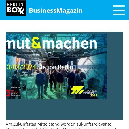
BusinessMagazin
Am Zukunfts­tag Mittel­stand werden zukunfts­relevan­te