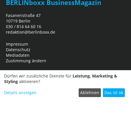
BERLINboxx BusinessMagazin
Fasanenstraße 47
10719 Berlin
030 / 814 64 60 16
redaktion@berlinboxx.de
Impressum
Datenschutz
Mediadaten
Zustimmung ändern
Dürfen wir zusätzliche Dienste für
Leistung, Marketing &
Styling
aktivieren?
Details anzeigen
Ablehnen
Das ist ok
Termin einreichen
Copyright © 2026
Business Network Marketing- und Verlagsgesellschaft
mbH