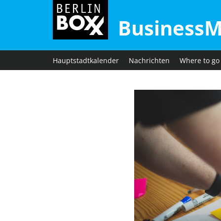
BusinessM
Hauptstadtkalender
Nachrichten
Where to go