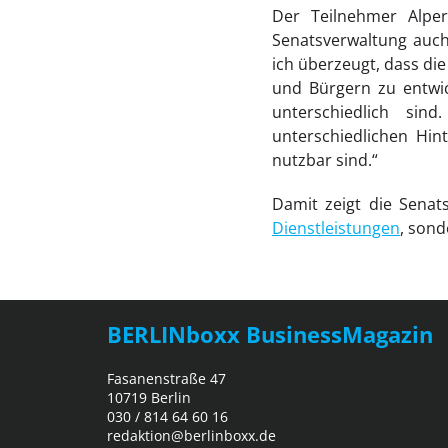
Der Teilnehmer Alper
Senatsverwaltung auch
ich überzeugt, dass di
und Bürgern zu entwic
unterschiedlich si
unterschiedlichen Hin
nutzbar sind.“
Damit zeigt die Senats
Dienstleistungen
, sond
BERLINboxx BusinessMagazin
Fasanenstraße 47
10719 Berlin
030 / 814 64 60 16
redaktion@berlinboxx.de