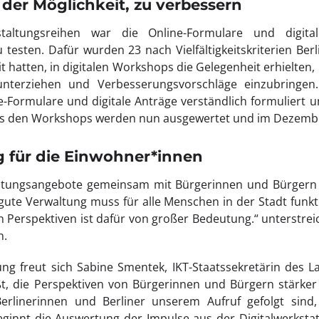
der Möglichkeit, zu verbessern
taltungsreihen war die Online-Formulare und digita
u testen. Dafür wurden 23 nach Vielfältigkeitskriterien Ber
it hatten, in digitalen Workshops die Gelegenheit erhielten
unterziehen und Verbesserungsvorschläge einzubringen
-Formulare und digitale Anträge verständlich formuliert 
aus den Workshops werden nun ausgewertet und im Dezember
g für die Einwohner*innen
tungsangebote gemeinsam mit Bürgerinnen und Bürgern w
gute Verwaltung muss für alle Menschen in der Stadt funk
n Perspektiven ist dafür von großer Bedeutung.“ unterstreic
n.
ung freut sich Sabine Smentek, IKT-Staatssekretärin des La
t, die Perspektiven von Bürgerinnen und Bürgern stärker 
 Berlinerinnen und Berliner unserem Aufruf gefolgt sind,
beginnt die Auswertung der Impulse aus der Digitalwerksta