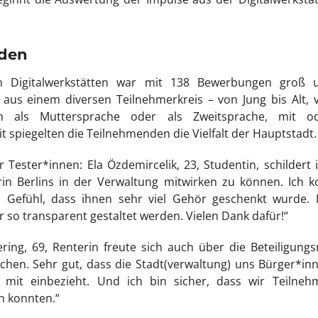
nden
n Digitalwerkstätten war mit 138 Bewerbungen groß 
us einem diversen Teilnehmerkreis – von Jung bis Alt, vo
h als Muttersprache oder als Zweitsprache, mit o
 spiegelten die Teilnehmenden die Vielfalt der Hauptstadt.
Tester*innen: Ela Özdemircelik, 23, Studentin, schildert 
rin Berlins in der Verwaltung mitwirken zu können. Ich k
 Gefühl, dass ihnen sehr viel Gehör geschenkt wurde. 
er so transparent gestaltet werden. Vielen Dank dafür!“
ng, 69, Renterin freute sich auch über die Beteiligungsm
hen. Sehr gut, dass die Stadt(verwaltung) uns Bürger*inn
mit einbezieht. Und ich bin sicher, dass wir Teilne
n konnten.“