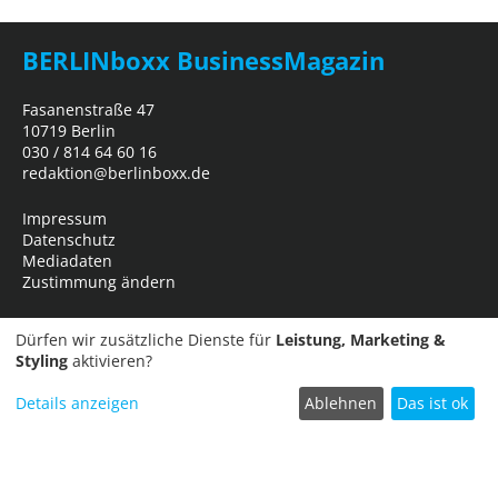
BERLINboxx BusinessMagazin
Fasanenstraße 47
10719 Berlin
030 / 814 64 60 16
redaktion@berlinboxx.de
Impressum
Datenschutz
Mediadaten
Zustimmung ändern
Dürfen wir zusätzliche Dienste für
Leistung, Marketing &
Styling
aktivieren?
Details anzeigen
Ablehnen
Das ist ok
Termin einreichen