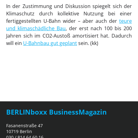
In der Zustimmung und Diskussion spiegelt sich der
Klimaschutz durch kollektive Nutzung bei einer
fertiggestellten U-Bahn wider – aber auch der
teure
und klimaschädliche Bau
, der erst nach 100 bis 200
Jahren sich im CO2-Austoß amortisiert hat. Dadurch
will ein
U-Bahnbau gut geplant
sein. (kk)
BERLINboxx BusinessMagazin
Fasanenstraße 47
10719 Berlin
030 / 814 64 60 16