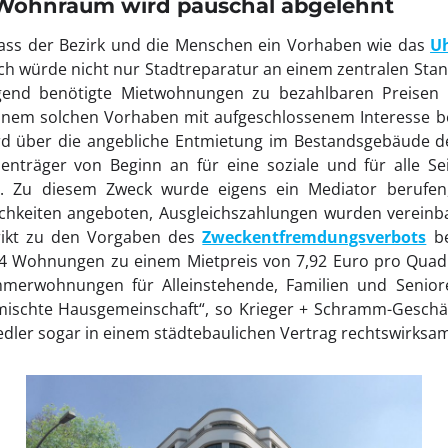
Wohnraum wird pauschal abgelehnt
ass der Bezirk und die Menschen ein Vorhaben wie das
U
ch würde nicht nur Stadtreparatur an einem zentralen Sta
end benötigte Mietwohnungen zu bezahlbaren Preisen 
einem solchen Vorhaben mit aufgeschlossenem Interesse b
wird über die angebliche Entmietung im Bestandsgebäude d
nträger von Beginn an für eine soziale und für alle Sei
t. Zu diesem Zweck wurde eigens ein Mediator berufe
chkeiten angeboten, Ausgleichszahlungen wurden vereinb
rikt zu den Vorgaben des
Zweckentfremdungsverbots
be
4 Wohnungen zu einem Mietpreis von 7,92 Euro pro Quad
immerwohnungen für Alleinstehende, Familien und Senio
mischte Hausgemeinschaft“, so Krieger + Schramm-Geschäft
iedler sogar in einem städtebaulichen Vertrag rechtswirksa