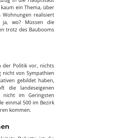
zug in die Hauptstadt
t kaum ein Thema, über
n Wohnungen realisiert
 ja, wo? Müssen die
nen trotz des Baubooms
der Politik vor, nichts
g nicht von Sympathien
iativen gebildet haben,
oft die landeseigenen
nicht im Geringsten
de einmal 500 im Bezirk
erren kommen.
hen