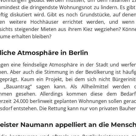
 Wohnungen gebaut werden müssen, um dem rasanten Zu
mindest die dringendste Wohnungsnot zu lindern. Es gib
ftig diskutiert wird. Gibt es noch Grundstücke, auf dene
len weitere Hochhäuser errichtet werden, und wenn
sichts steigender Mieten aus ihrem Kiez wegziehen? Kön
äume erhalten bleiben?
liche Atmosphäre in Berlin
agen eine feindselige Atmosphäre in der Stadt und werfen 
n. Aber auch die Stimmung in der Bevölkerung ist häufi
 geprägt. Kaum ein Projekt, bei dem sich nicht Bürgerinit
 „Bauantrag“ sagen kann. Als Allheilmittel werden 
hmen gesehen. Allerdings kommen diese dem Bedarf 
erzeit 24.000 berlinweit geplanten Wohnungen sollen gera
sdorf entstehen. Die Rettung kann nur von privaten Bauh
eister Naumann appelliert an die Mensc