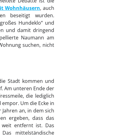
leitete Debatte ist die
it Wohnhäusern
, auch
n beseitigt wurden.
„großes Hundeklo“ und
ren und damit dringend
ppellierte Naumann am
 Wohnung suchen, nicht
n die Stadt kommen und
f. Am unteren Ende der
essmeile, die lediglich
nd empor. Um die Ecke in
 Jahren an, in dem sich
ben ergeben, dass das
eit entfernt ist. Das
 Das mittelständische