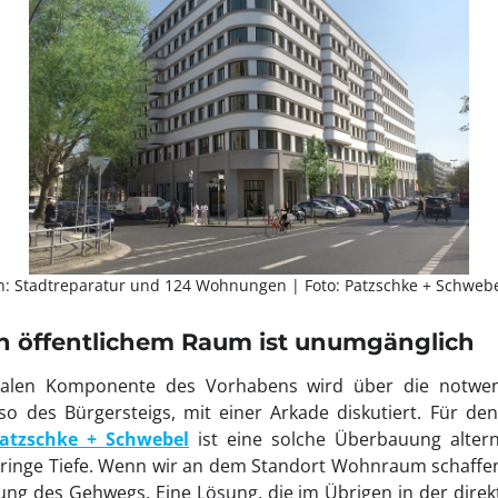
: Stadtreparatur und 124 Wohnungen | Foto: Patzschke + Schwebe
 öffentlichem Raum ist unumgänglich
zialen Komponente des Vorhabens wird über die notw
so des Bürgersteigs, mit einer Arkade diskutiert. Für de
atzschke + Schwebel
ist eine solche Überbauung altern
eringe Tiefe. Wenn wir an dem Standort Wohnraum schaffen
ung des Gehwegs. Eine Lösung, die im Übrigen in der dir