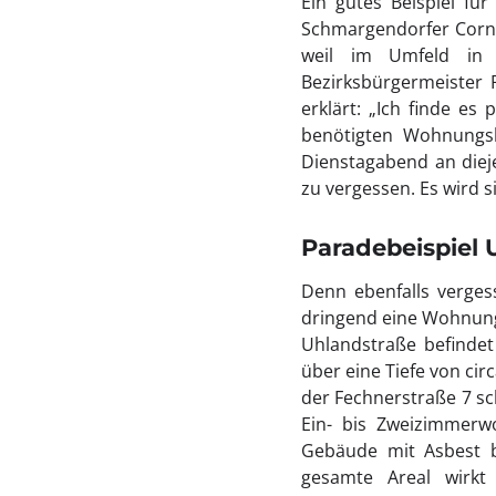
Ein gutes Beispiel für
Schmargendorfer Corn
weil im Umfeld in 
Bezirksbürgermeister
erklärt: „Ich finde e
benötigten Wohnungsb
Dienstagabend an diej
zu vergessen. Es wird s
Paradebeispiel
Denn ebenfalls verges
dringend eine Wohnung
Uhlandstraße befindet 
über eine Tiefe von cir
der Fechnerstraße 7 sc
Ein- bis Zweizimmerw
Gebäude mit Asbest b
gesamte Areal wirkt 