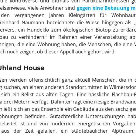
 die kontroverse und oftmals von Partikularinteressen ge
elsenwiese. Viele Anwohner sind
gegen eine Bebauung m
den vergangenen Jahren Kleingärten für Wohnbaute
 Reinhard Naumann bezeichnete die Wiese hingegen als 
s pervers, ein Hundeklo zum ökologischen Biotop zu erklä
au zu verhindern.“ Im Rahmen einer Veranstaltung a
enigen, die eine Wohnung haben, die Menschen, die eine
ich noch zeigen, ob dieser Appell auch gehört wird.
 Uhland House
sen werden offensichtlich ganz aktuell Menschen, die i
 suchen, an einem anderen Standort mitten in Wilmersdor
sich ein Relikt aus alten Tagen. Eine hässliche Flachbau-Fr
ca drei Metern verfügt. Dahinter ragt eine riesige Brandwa
hließt sich an das Ensemble ein Gebäude aus den sechziger
ohnungen befinden. Gutachterliche Untersuchungen ha
elastet ist und von modernen energetischen Vorgaben w
aus der Zeit gefallen, ein städtebaulicher Alptraum.