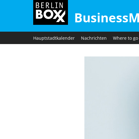
BusinessM
Hauptstadtkalender
Nachrichten
Where to go