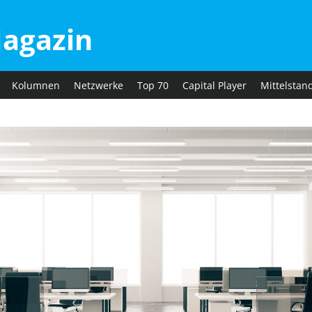
agazin
Kolumnen
Netzwerke
Top 70
Capital Player
Mittelstan