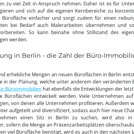
 zu viel Zeit in Anspruch nehmen. Daher ist es für Unter
egieren und sich auf die eigenen Kernbereiche zu konzent
 Bürofläche einfacher und sorgt zudem für einen reibun
rten bei Bedarf auch Malerarbeiten übernehmen und s
vorbereiten. So kann beinahe ohne Stillstand des eig
ogen werden.
ng in Berlin - die Zahl der Büro-Immobil
sind erhebliche Mengen an neuen Büroflächen in Berlin ents
te in der Planung, welche unter anderem den veränderten 
ür Büroimmobilien
hat ebenfalls die Entwicklungen der letzt
ne Büroflächen entwickelt werden. Viele Unternehmen a
en, von denen alle Unternehmen profitieren. Außerdem wer
iter aufgeteilt und diversifiziert, sodass auch hier neue C
nehmen einen Sitz in Berlin zu suchen, wird also i
er, sofern die Menge an Präsenzarbeitsplätzen überschaubar
 viel Bürofläche benötigt, wird es auch in den nächsten 