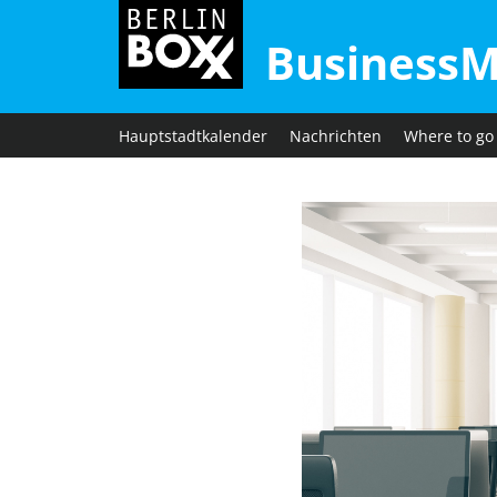
BusinessM
Hauptstadtkalender
Nachrichten
Where to go