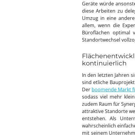
Geräte würde ansonsten
diese Arbeiten zu del
Umzug in eine andere
allem, wenn die Expe
Büroflächen optimal 
Standortwechsel vollz
Flächenentwicklu
kontinuierlich
In den letzten Jahren 
sind etliche Bauprojek
Der
boomende Markt f
sodass viel mehr klei
zudem Raum für Synergi
attraktive Standorte we
entstehen. Als Unter
wahrscheinlich einfach
mit seinem Unternehmen