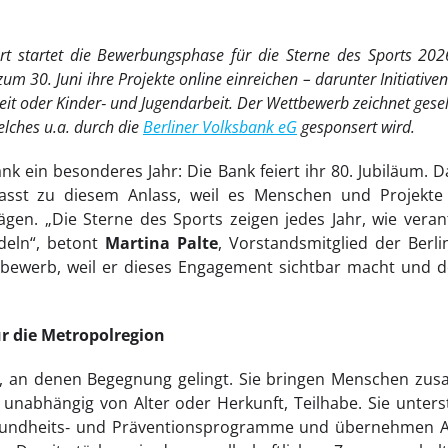
rt startet die Bewerbungsphase für die Sterne des Sports 202
m 30. Juni ihre Projekte online einreichen – darunter Initiativen 
it oder Kinder
‑
und Jugendarbeit. Der Wettbewerb zeichnet gese
elches u.a. durch die
Berliner Volksbank eG
gesponsert wird.
bank ein besonderes Jahr: Die Bank feiert ihr 80. Jubiläum.
asst zu diesem Anlass, weil es Menschen und Projekte s
ägen. „Die Sterne des Sports zeigen jedes Jahr, wie ver
deln“, betont
Martina Palte
, Vorstandsmitglied der Berl
bewerb, weil er dieses Engagement sichtbar macht und 
r die Metropolregion
e, an denen Begegnung gelingt. Sie bringen Menschen zus
unabhängig von Alter oder Herkunft, Teilhabe. Sie unters
esundheits‑ und Präventionsprogramme und übernehmen Au