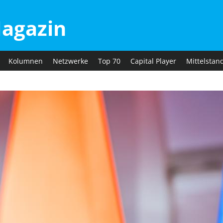
agazin
Kolumnen
Netzwerke
Top 70
Capital Player
Mittelstan