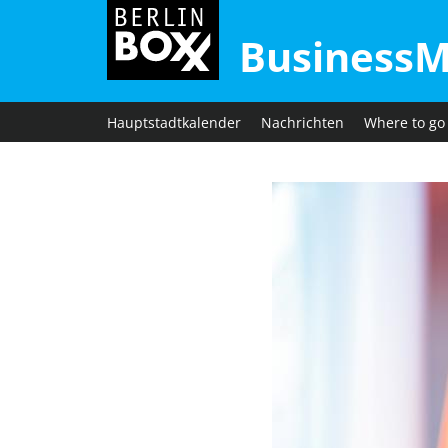
BusinessM
Hauptstadtkalender
Nachrichten
Where to go