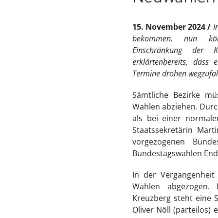
15. November 2024
I
bekommen, nun könn
Einschränkung der Ka
erklärtenbereits, dass 
Termine drohen wegzufalle
Sämtliche Bezirke mü
Wahlen abziehen. Durch
als bei einer normal
Staatssekretärin Mart
vorgezogenen Bundes
Bundestagswahlen Ende 
In der Vergangenheit
Wahlen abgezogen. D
Kreuzberg steht eine S
Oliver Nöll (parteilos