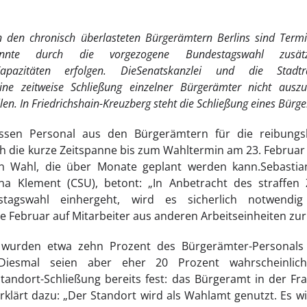
n den chronisch überlasteten Bürgerämtern Berlins sind Term
te durch die vorgezogene Bundestagswahl zusätzl
pazitäten erfolgen. DieSenatskanzlei und die Stadtr
eine zeitweise Schließung einzelner Bürgerämter nicht ausz
n. In Friedrichshain-Kreuzberg steht die Schließung eines Bürger
ssen Personal aus den Bürgerämtern für die reibungs
 die kurze Zeitspanne bis zum Wahltermin am 23. Februar 
en Wahl, die über Monate geplant werden kann.Sebastian
ina Klement (CSU), betont: „In Anbetracht des straffen 
tagswahl einhergeht, wird es sicherlich notwendi
Februar auf Mitarbeiter aus anderen Arbeitseinheiten zur
 wurden etwa zehn Prozent des Bürgerämter-Personals
iesmal seien aber eher 20 Prozent wahrscheinlicher
tandort-Schließung bereits fest: das Bürgeramt in der Fran
) erklärt dazu: „Der Standort wird als Wahlamt genutzt. Es 