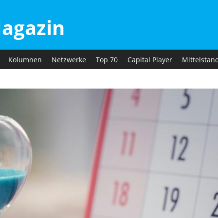
agazin
Kolumnen
Netzwerke
Top 70
Capital Player
Mittelstan