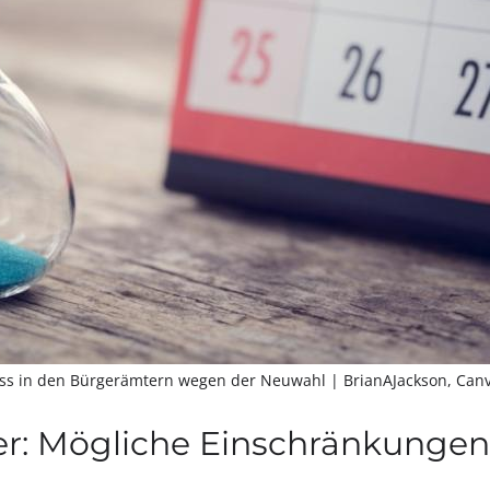
ass in den Bürgerämtern wegen der Neuwahl
| BrianAJackson, Can
r: Mögliche Einschränkunge