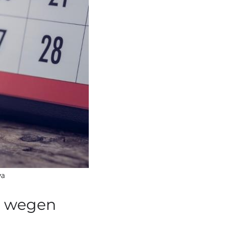
va
n wegen