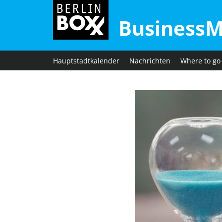
BusinessM
Hauptstadtkalender
Nachrichten
Where to go