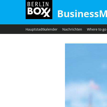
BusinessM
Hauptstadtkalender
Nachrichten
Where to go