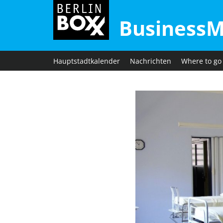
BusinessM
Hauptstadtkalender
Nachrichten
Where to go