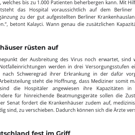
 welches bis zu 1.000 Patienten beherbergen kann. Mit Hi
tsteht das Hospital voraussichtlich auf dem Berliner
änzung zu der gut aufgestellten Berliner Krankenhausla
“, betont Kalayci. Wann genau die zusätzlichen Kapazität
häuser rüsten auf
epunkt der Ausbreitung des Virus noch erwartet, sind
 Notfalleinrichtungen werden in drei Versorgungsstufen 
je nach Schweregrad ihrer Erkrankung in der dafür vor
Arbeitsteilung steht die Hoffnung, dass Mediziner somit ma
 sind die Hospitäler angewiesen ihre Kapazitäten in 
ndere für hinreichende Beatmungsgeräte sollen die Zus
der Senat fordert die Krankenhäuser zudem auf, medizini
ig sind, zu verschieben. Dadurch können sich die Ärzte vers
tschland fest im Griff