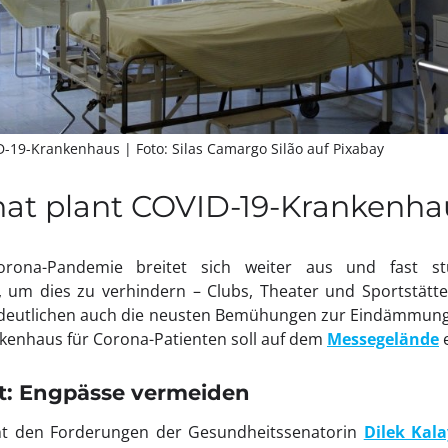
ID-19-Krankenhaus
| Foto: Silas Camargo Silão auf Pixabay
nat plant COVID-19-Krankenha
orona-Pandemie breitet sich weiter aus und fast s
um dies zu verhindern – Clubs, Theater und Sportstätte
rdeutlichen auch die neusten Bemühungen zur Eindämmung
nkenhaus für Corona-Patienten soll auf dem
Messegelände
e
ät: Engpässe vermeiden
eht den Forderungen der Gesundheitssenatorin
Dilek Kala