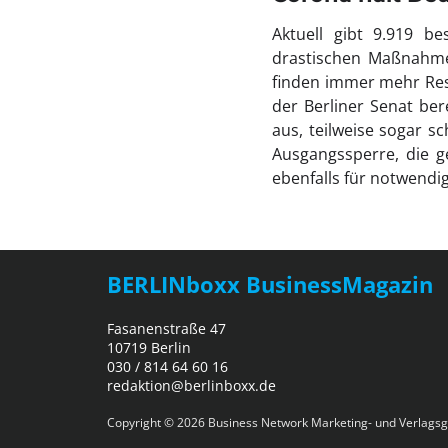
Aktuell gibt 9.919 be
drastischen Maßnahme
finden immer mehr Rest
der Berliner Senat ber
aus, teilweise sogar s
Ausgangssperre, die ge
ebenfalls für notwendig
BERLINboxx BusinessMagazin
Fasanenstraße 47
10719 Berlin
030 / 814 64 60 16
redaktion@berlinboxx.de
Copyright © 2026
Business Network Marketing- und Verlagsg