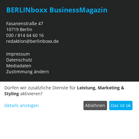
BERLINboxx BusinessMagazin
Fasanenstraße 47
10719 Berlin
030 / 814 64 60 16
redaktion@berlinboxx.de
Impressum
Datenschutz
Mediadaten
Zustimmung ändern
Dürfen wir zusätzliche Dienste für
Leistung, Marketing &
Styling
aktivieren?
Details anzeigen
Ablehnen
Das ist ok
Termin einreichen
Copyright © 2026
Business Network Marketing- und Verlagsgesellschaft