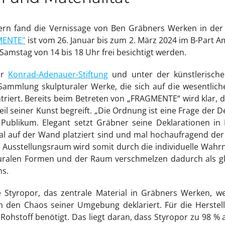
ern fand die Vernissage von Ben Gräbners Werken in der B
MENTE"
ist vom 26. Januar bis zum 2. März 2024 im B-Part A
Samstag von 14 bis 18 Uhr frei besichtigt werden.
er
Konrad-Adenauer-Stiftung
und unter der künstlerische
Sammlung skulpturaler Werke, die sich auf die wesentlic
ntriert. Bereits beim Betreten von „FRAGMENTE“ wird klar
eil seiner Kunst begreift. „Die Ordnung ist eine Frage der De
Publikum. Elegant setzt Gräbner seine Deklarationen in
l auf der Wand platziert sind und mal hochaufragend der
 Ausstellungsraum wird somit durch die individuelle Wa
pturalen Formen und der Raum verschmelzen dadurch als gl
ns.
de Styropor, das zentrale Material in Gräbners Werken, w
 den Chaos seiner Umgebung deklariert. Für die Herstel
Rohstoff benötigt. Das liegt daran, dass Styropor zu 98 % 