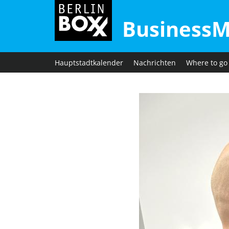
BusinessM
Hauptstadtkalender
Nachrichten
Where to go