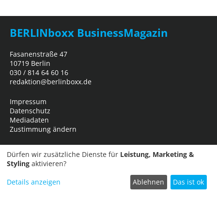
BERLINboxx BusinessMagazin
Fasanenstraße 47
10719 Berlin
030 / 814 64 60 16
redaktion@berlinboxx.de
Impressum
Datenschutz
Mediadaten
Zustimmung ändern
Dürfen wir zusätzliche Dienste für
Leistung, Marketing &
Styling
aktivieren?
Details anzeigen
Ablehnen
Das ist ok
Termin einreichen