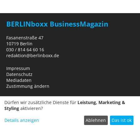
BERLINboxx BusinessMagazin
Fasanenstraße 47
10719 Berlin
030 / 814 64 60 16
redaktion@berlinboxx.de
Impressum
Datenschutz
Mediadaten
Zustimmung ändern
Dürfen wir zusätzliche Dienste für
Leistung, Marketing &
Styling
aktivieren?
Details anzeigen
Ablehnen
Das ist ok
Termin einreichen