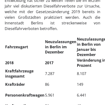
Entwicklung hat sicher zu weiten Teilen die im letzten
Jahr viel diskutierten Dieselfahrverbote zur Ursache,
welche mit der Gesetzesänderung 2019 bereits in
vielen Großstädten praktiziert werden. Auch die
Innenstadt Berlins ist streckenweise von
Dieselfahrverboten betroffen.
Neuzulassung
Neuzulassungen
in Berlin von
Fahrzeugart
in Berlin im
Januar bis
Dezember
Dezember
Veränderung i
2018
2017
Prozent
Kraftfahrzeuge
7.287
8.107
insgesamt
Krafträder
86
149
Personenkraftwagen
5.961
6.441