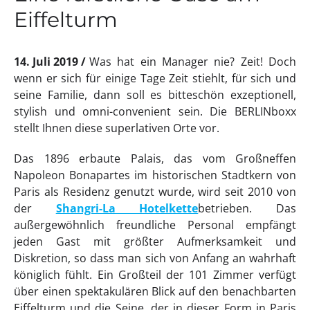
Eiffelturm
14. Juli 2019
Was hat ein Manager nie? Zeit! Doch
wenn er sich für einige Tage Zeit stiehlt, für sich und
seine Familie, dann soll es bitteschön exzeptionell,
stylish und omni-convenient sein. Die BERLINboxx
stellt Ihnen diese superlativen Orte vor.
Das 1896 erbaute Palais, das vom Großneffen
Napoleon Bonapartes im historischen Stadtkern von
Paris als Residenz genutzt wurde, wird seit 2010 von
der
Shangri-La Hotelkette
betrieben. Das
außergewöhnlich freundliche Personal empfängt
jeden Gast mit größter Aufmerksamkeit und
Diskretion, so dass man sich von Anfang an wahrhaft
königlich fühlt. Ein Großteil der 101 Zimmer verfügt
über einen spektakulären Blick auf den benachbarten
Eiffelturm und die Seine, der in dieser Form in Paris