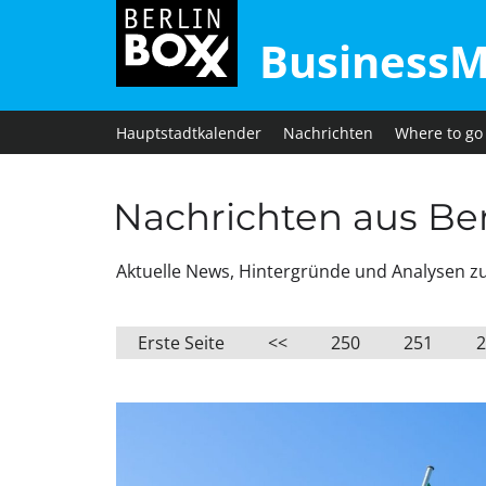
BusinessM
Hauptstadtkalender
Nachrichten
Where to go
Nachrichten aus Berl
Aktuelle News, Hintergründe und Analysen zu W
Erste Seite
<<
250
251
2