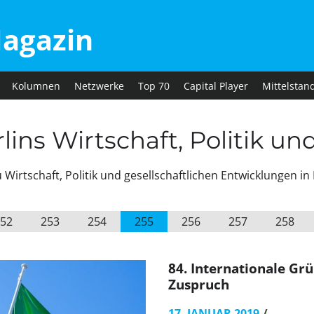
agazin
Kolumnen
Netzwerke
Top 70
Capital Player
Mittelstan
ins Wirtschaft, Politik un
irtschaft, Politik und gesellschaftlichen Entwicklungen in 
52
253
254
255
256
257
258
84. Internationale Gr
Zuspruch
17. JANUAR 2019