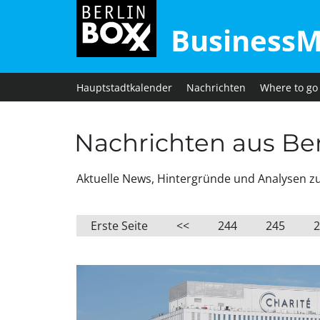
BusinessM
Hauptstadtkalender
Nachrichten
Where to go
Nachrichten aus Berl
Aktuelle News, Hintergründe und Analysen zu W
Erste Seite
<<
244
245
2