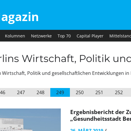
agazin
Kolumnen
Netzwerke
Top 70
Capital Player
Mittelstan
ins Wirtschaft, Politik un
irtschaft, Politik und gesellschaftlichen Entwicklungen in 
46
247
248
249
250
251
252
Ergebnisbericht der 
„Gesundheitsstadt Ber
26. MÄRZ 2019