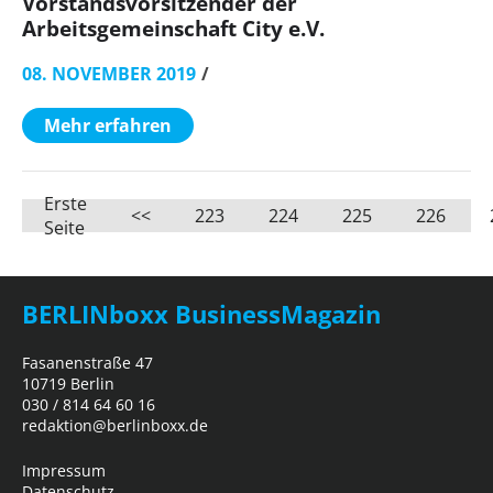
Vorstandsvorsitzender der
Arbeitsgemeinschaft City e.V.
08. NOVEMBER 2019
Mehr erfahren
Erste
<<
223
224
225
226
Seite
BERLINboxx BusinessMagazin
Fasanenstraße 47
10719 Berlin
030 / 814 64 60 16
redaktion@berlinboxx.de
Impressum
Datenschutz