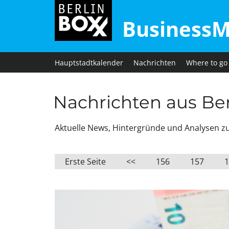
BusinessM
Hauptstadtkalender
Nachrichten
Where to go
Nachrichten aus Berl
Aktuelle News, Hintergründe und Analysen zu W
Erste Seite
<<
156
157
1