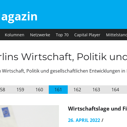
agazin
Kolumnen
Netzwerke
Top 70
Capital Player
Mittelstan
ins Wirtschaft, Politik un
irtschaft, Politik und gesellschaftlichen Entwicklungen in 
58
159
160
161
162
163
164
Wirtschaftslage und F
26. APRIL 2022